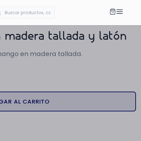
madera tallada y latón
 mango en madera tallada.
GAR AL CARRITO