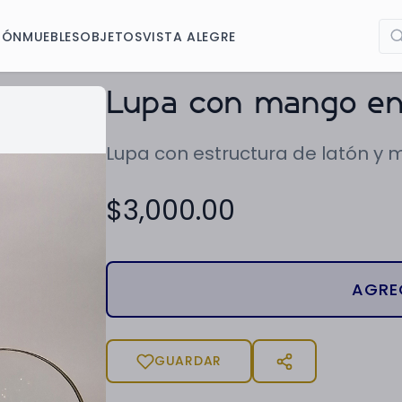
IÓN
MUEBLES
OBJETOS
VISTA ALEGRE
Lupa con mango en 
Lupa con estructura de latón y
$
3,000.00
AGRE
GUARDAR