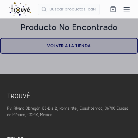
Producto No Encontrado
VOLVER A LA TIENDA
TROUVÉ
Av. Álvaro Obregón 186-Bis B, Roma Nte., Cuauhtémoc, 06700 Ciudad
de México, CDMX, Mexico