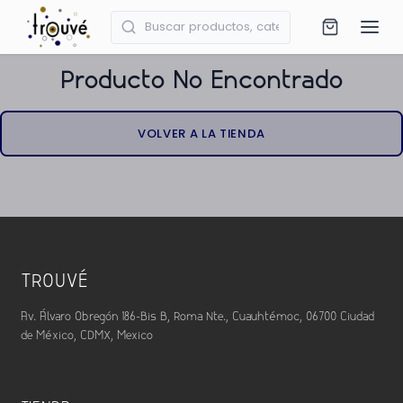
Producto No Encontrado
VOLVER A LA TIENDA
TROUVÉ
Av. Álvaro Obregón 186-Bis B, Roma Nte., Cuauhtémoc, 06700 Ciudad
de México, CDMX, Mexico