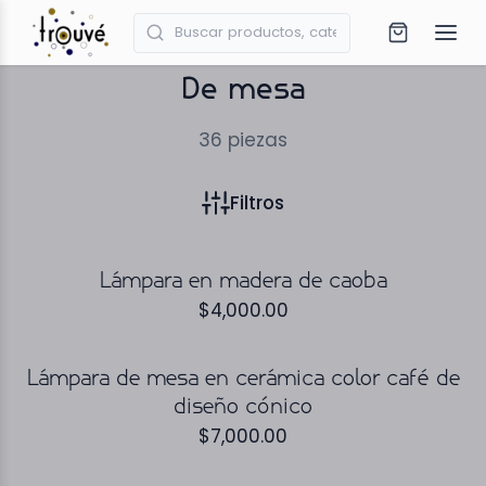
De mesa
36
piezas
Filtros
Lámpara en madera de caoba
$
4,000.00
Lámpara de mesa en cerámica color café de
diseño cónico
$
7,000.00