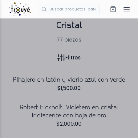
Cristal
77
piezas
Filtros
Alhajero en latón y vidrio azul con verde
$
1,500.00
Robert Eickholt. Violetero en cristal
iridiscente con hoja de oro
$
2,000.00